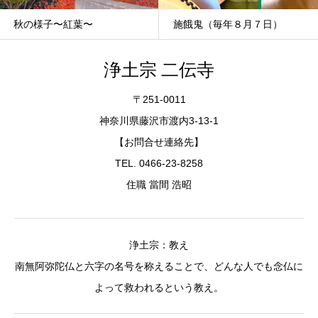
秋の様子〜紅葉〜
施餓鬼（毎年８月７日）
浄土宗 二伝寺
〒251-0011
神奈川県藤沢市渡内3-13-1
【お問合せ連絡先】
TEL. 0466-23-8258
住職 當間 浩昭
浄土宗：教え
南無阿弥陀仏と六字の名号を称えることで、どんな人でも念仏に
よって救われるという教え。