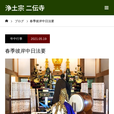
浄土宗 二伝寺
ブログ
春季彼岸中日法要
年中行事
2021.05.19
春季彼岸中日法要