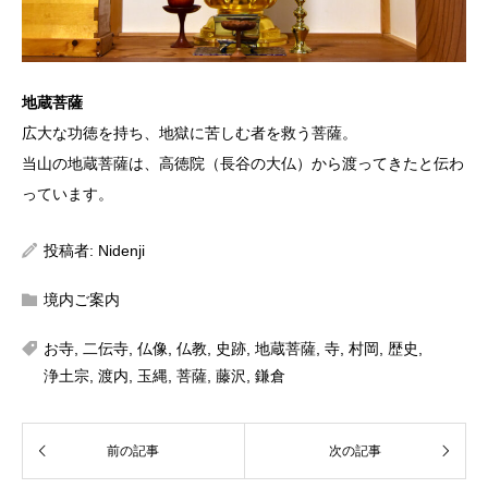
地蔵菩薩
広大な功徳を持ち、地獄に苦しむ者を救う菩薩。
当山の地蔵菩薩は、高徳院（長谷の大仏）から渡ってきたと伝わ
っています。
投稿者:
Nidenji
境内ご案内
お寺
,
二伝寺
,
仏像
,
仏教
,
史跡
,
地蔵菩薩
,
寺
,
村岡
,
歴史
,
浄土宗
,
渡内
,
玉縄
,
菩薩
,
藤沢
,
鎌倉