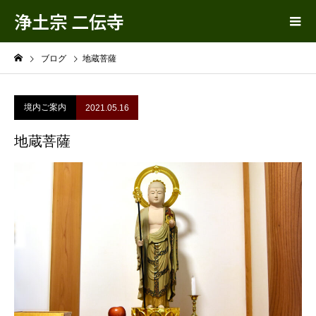
浄土宗 二伝寺
ブログ
地蔵菩薩
境内ご案内
2021.05.16
地蔵菩薩