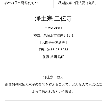
春の様子〜野草たち〜
秋期彼岸中日法要（九月）
浄土宗 二伝寺
〒251-0011
神奈川県藤沢市渡内3-13-1
【お問合せ連絡先】
TEL. 0466-23-8258
住職 當間 浩昭
浄土宗：教え
南無阿弥陀仏と六字の名号を称えることで、どんな人でも念仏に
よって救われるという教え。