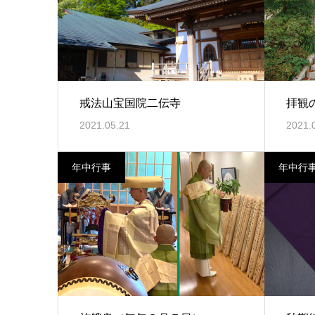
戒法山宝国院二伝寺
拝観
2021.05.21
2021.
年中行事
年中行