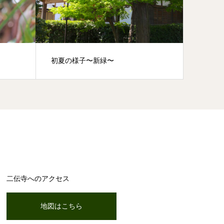
初夏の様子〜新緑〜
初夏の
二伝寺へのアクセス
地図はこちら