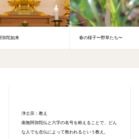
阿弥陀如来
春の様子〜野草たち〜
浄土宗：教え
南無阿弥陀仏と六字の名号を称えることで、どん
な人でも念仏によって救われるという教え。