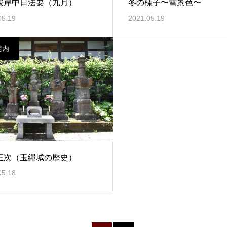
彼岸中日法要（九月）
冬の様子〜雪景色〜
05.19
2021.05.19
案内
正次（玉縄城の歷史）
05.18