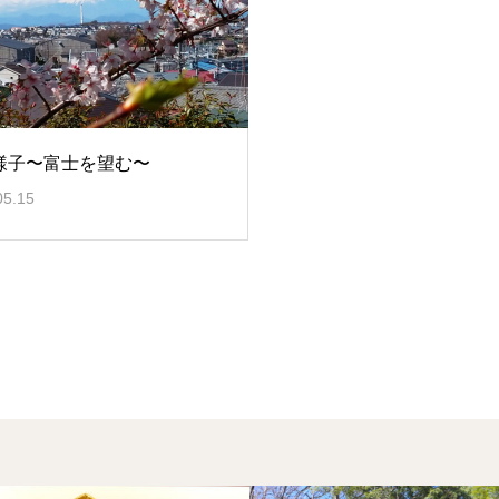
様子〜富士を望む〜
05.15