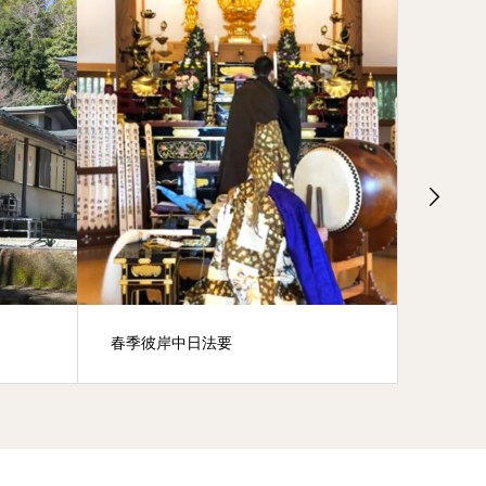
春季彼岸中日法要
施餓鬼