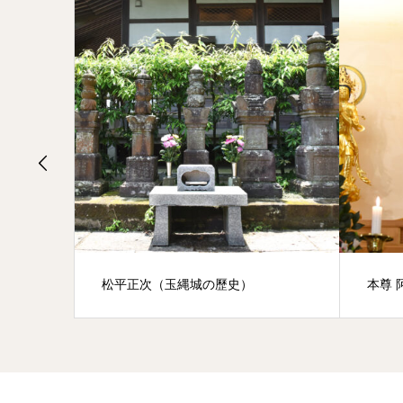
松平正次（玉縄城の歷史）
本尊 