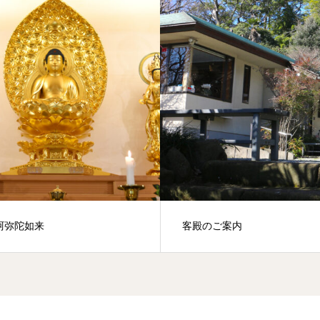
阿弥陀如来
客殿のご案内