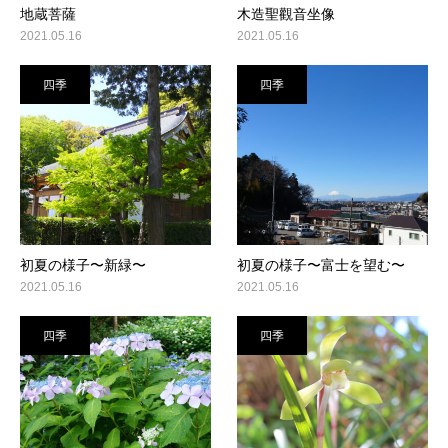
地蔵菩薩
木造聖觀音坐像
2021.05.16
2021.05.16
四季
四季
初夏の様子〜新緑〜
初夏の様子〜富士を望む〜
2021.05.16
2021.05.16
四季
四季