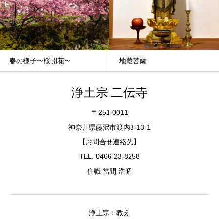
春の様子〜桜開花〜
地蔵菩薩
浄土宗 二伝寺
〒251-0011
神奈川県藤沢市渡内3-13-1
【お問合せ連絡先】
TEL. 0466-23-8258
住職 當間 浩昭
浄土宗：教え