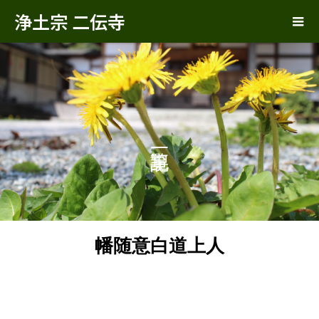
浄土宗 二伝寺
幡随意白道上人